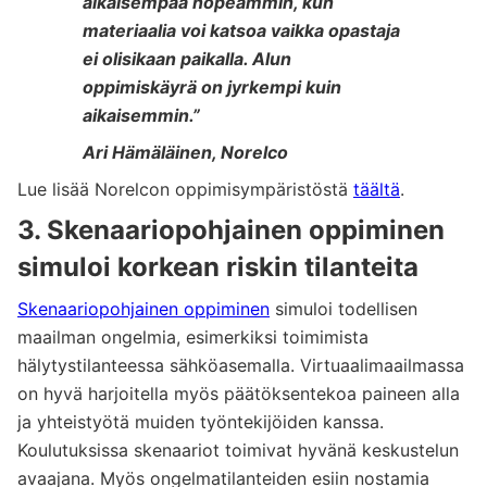
aikaisempaa nopeammin, kun
materiaalia voi katsoa vaikka opastaja
ei olisikaan paikalla. Alun
oppimiskäyrä on jyrkempi kuin
aikaisemmin.”
Ari Hämäläinen, Norelco
Lue lisää Norelcon oppimisympäristöstä
täältä
.
3. Skenaariopohjainen oppiminen
simuloi korkean riskin tilanteita
Skenaariopohjainen oppiminen
simuloi todellisen
maailman ongelmia, esimerkiksi toimimista
hälytystilanteessa sähköasemalla. Virtuaalimaailmassa
on hyvä harjoitella myös päätöksentekoa paineen alla
ja yhteistyötä muiden työntekijöiden kanssa.
Koulutuksissa skenaariot toimivat hyvänä keskustelun
avaajana. Myös ongelmatilanteiden esiin nostamia