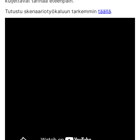
kuljettavat tarinaa eteenpäin.
Tutustu skenaariotyökaluun tarkemmin
täällä
.