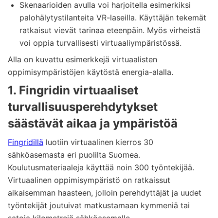
Skenaarioiden avulla voi harjoitella esimerkiksi
palohälytystilanteita VR-laseilla. Käyttäjän tekemät
ratkaisut vievät tarinaa eteenpäin. Myös virheistä
voi oppia turvallisesti virtuaaliympäristössä.
Alla on kuvattu esimerkkejä virtuaalisten
oppimisympäristöjen käytöstä energia-alalla.
1. Fingridin virtuaaliset
turvallisuusperehdytykset
säästävät aikaa ja ympäristöä
Fingridillä
luotiin virtuaalinen kierros 30
sähköasemasta eri puolilta Suomea.
Koulutusmateriaaleja käyttää noin 300 työntekijää.
Virtuaalinen oppimisympäristö on ratkaissut
aikaisemman haasteen, jolloin perehdyttäjät ja uudet
työntekijät joutuivat matkustamaan kymmeniä tai
satoja kilometrejä sähköasemalle.