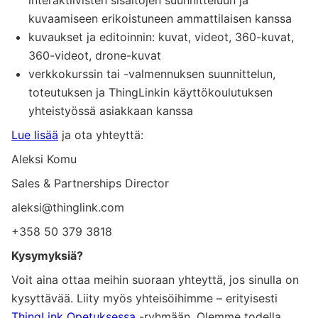
interaktiivisten sisältöjen suunnitteluun ja
kuvaamiseen erikoistuneen ammattilaisen kanssa
kuvaukset ja editoinnin: kuvat, videot, 360-kuvat,
360-videot, drone-kuvat
verkkokurssin tai -valmennuksen suunnittelun,
toteutuksen ja ThingLinkin käyttökoulutuksen
yhteistyössä asiakkaan kanssa
Lue lisää
ja ota yhteyttä:
Aleksi Komu
Sales & Partnerships Director
aleksi@thinglink.com
+358 50 379 3818
Kysymyksiä?
Voit aina ottaa meihin suoraan yhteyttä, jos sinulla on
kysyttävää. Liity myös yhteisöihimme – erityisesti
ThingLink Opetuksessa
-ryhmään. Olemme todella