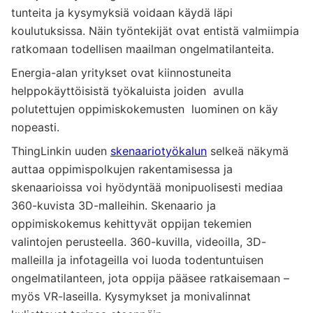
tunteita ja kysymyksiä voidaan käydä läpi
koulutuksissa. Näin työntekijät ovat entistä valmiimpia
ratkomaan todellisen maailman ongelmatilanteita.
Energia-alan yritykset ovat kiinnostuneita
helppokäyttöisistä työkaluista joiden avulla
polutettujen oppimiskokemusten luominen on käy
nopeasti.
ThingLinkin uuden
skenaariotyökalun
selkeä näkymä
auttaa oppimispolkujen rakentamisessa ja
skenaarioissa voi hyödyntää monipuolisesti mediaa
360-kuvista 3D-malleihin. Skenaario ja
oppimiskokemus kehittyvät oppijan tekemien
valintojen perusteella. 360-kuvilla, videoilla, 3D-
malleilla ja infotageilla voi luoda todentuntuisen
ongelmatilanteen, jota oppija pääsee ratkaisemaan –
myös VR-laseilla. Kysymykset ja monivalinnat