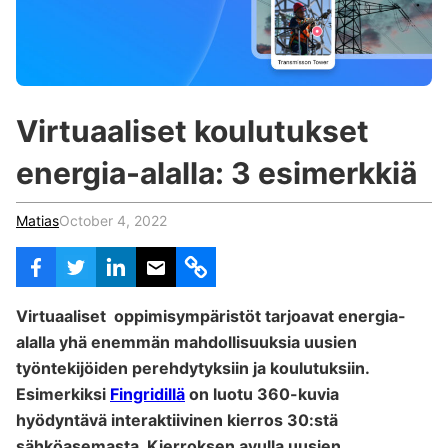
c
h
Teachers & Schools
f
o
Higher Education
r
:
Vocational Schools
Virtuaaliset koulutukset
Certified Trainers Program
energia-alalla: 3 esimerkkiä
Matias
October 4, 2022
Virtuaaliset oppimisympäristöt tarjoavat energia-
alalla yhä enemmän mahdollisuuksia uusien
työntekijöiden perehdytyksiin ja koulutuksiin.
Esimerkiksi
Fingridillä
on luotu 360-kuvia
hyödyntävä interaktiivinen kierros 30:stä
sähköasemasta. Kierroksen avulla uusien