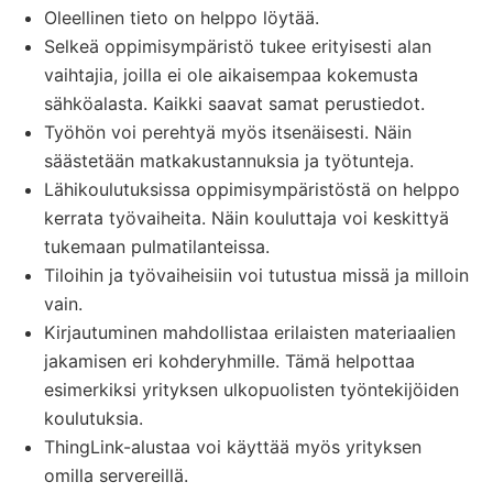
Oleellinen tieto on helppo löytää.
Selkeä oppimisympäristö tukee erityisesti alan
vaihtajia, joilla ei ole aikaisempaa kokemusta
sähköalasta. Kaikki saavat samat perustiedot.
Työhön voi perehtyä myös itsenäisesti. Näin
säästetään matkakustannuksia ja työtunteja.
Lähikoulutuksissa oppimisympäristöstä on helppo
kerrata työvaiheita. Näin kouluttaja voi keskittyä
tukemaan pulmatilanteissa.
Tiloihin ja työvaiheisiin voi tutustua missä ja milloin
vain.
Kirjautuminen mahdollistaa erilaisten materiaalien
jakamisen eri kohderyhmille. Tämä helpottaa
esimerkiksi yrityksen ulkopuolisten työntekijöiden
koulutuksia.
ThingLink-alustaa voi käyttää myös yrityksen
omilla servereillä.