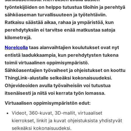
työntekijöiden on helppo tutustua tiloihin ja perehtyä
sähköaseman turvallisuuteen ja työtehtäviin.
Ratkaisu säästää aikaa, rahaa ja ympäristöä, kun
perehdytyksiin ei tarvitse enää matkustaa satoja
kilometrejä.
Norelcolla
taas alanvaihtajien koulutukset ovat nyt
entistä laadukkaampia, kun perehdytysten tukena
toimii virtuaalinen oppimisympäristö.
Sähköasentajien työvaiheet ja ohjeistukset on koottu
ThingLink-alustalle selkeäksi kokonaisuudeksi.
Ohjevideoiden avulla työvaiheisiin voi tutustua
itsenäisesti ja niitä voi kerrata työn lomassa.
Virtuaalisen oppimisympäristön edut:
Videot, 360-kuvat, 3D-mallit, virtuaaliset
kierrokset, linkit ja kuvat ohjeistuksista yhdistyvät
selkeäksi kokonaisuudeksi.