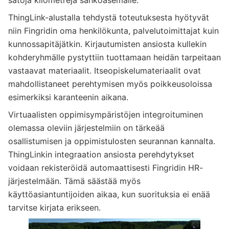
ThingLink-alustalla tehdystä toteutuksesta hyötyvät
niin Fingridin oma henkilökunta, palvelutoimittajat kuin
kunnossapitäjätkin. Kirjautumisten ansiosta kullekin
kohderyhmälle pystyttiin tuottamaan heidän tarpeitaan
vastaavat materiaalit. Itseopiskelumateriaalit ovat
mahdollistaneet perehtymisen myös poikkeusoloissa
esimerkiksi karanteenin aikana.
Virtuaalisten oppimisympäristöjen integroituminen
olemassa oleviin järjestelmiin on tärkeää
osallistumisen ja oppimistulosten seurannan kannalta.
ThingLinkin integraation ansiosta perehdytykset
voidaan rekisteröidä automaattisesti Fingridin HR-
järjestelmään. Tämä säästää myös
käyttöasiantuntijoiden aikaa, kun suorituksia ei enää
tarvitse kirjata erikseen.