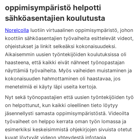
oppimisympäristö helpotti
sähköasentajien koulutusta
Norelcolla
luotiin virtuaalinen oppimisympäristö, johon
koottiin sähköasentajien työvaiheita esittelevät videot,
ohjeistukset ja linkit selkeäksi kokonaisuudeksi.
Aikaisemmin uusien työntekijöiden koulutuksissa oli
haasteena, että kaikki eivät nähneet työnopastajan
näyttämiä työvaiheita. Myös vaiheiden muistaminen ja
kokonaisuuden hahmottaminen oli haastavaa, jos
menetelmiä ei käyty läpi useita kertoja.
Nyt sekä työnopastajien että uusien työntekijöiden työ
on helpottunut, kun kaikki oleellinen tieto löytyy
jäsennellysti samasta oppimisympäristöstä. Videoilta
työvaiheet on helppo kerrata oman työn lomassa ja
esimerkiksi keskeisimmistä ohjekirjojen sivuista otetut
kuvat löytyvät videon yhteydestä infotagia