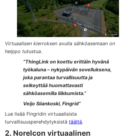
Virtuaalisen kierroksen avulla sähköasemaan on
helppo tutustua.
“ThingLink on koettu erittäin hyvänä
työkaluna – nykypäivän sovelluksena,
joka parantaa turvallisuutta ja
selkeyttää huomattavasti
sähköasemilla liikkumista.”
Veijo Siiankoski, Fingrid”
Lue lisää Fingridin virtuaalisista
turvallisuusperehdytyksistä
täältä
.
2. Norelcon virtuaalinen