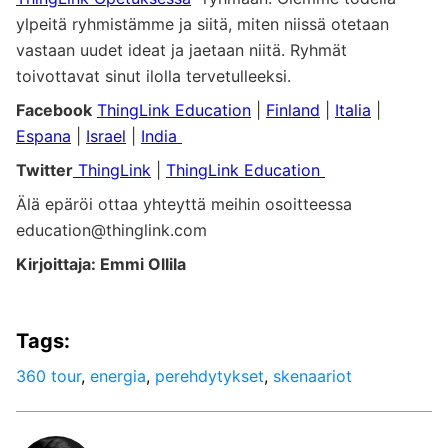
ylpeitä ryhmistämme ja siitä, miten niissä otetaan
vastaan uudet ideat ja jaetaan niitä. Ryhmät
toivottavat sinut ilolla tervetulleeksi.
Facebook
ThingLink Education
|
Finland
|
Italia
|
Espana
|
Israel
|
India
Twitter
ThingLink
|
ThingLink Education
Älä epäröi ottaa yhteyttä meihin osoitteessa
education@thinglink.com
Kirjoittaja: Emmi Ollila
Tags:
360 tour
,
energia
,
perehdytykset
,
skenaariot