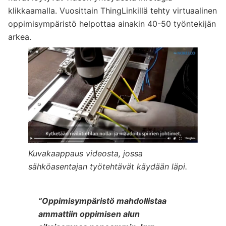
klikkaamalla. Vuosittain ThingLinkillä tehty virtuaalinen
oppimisympäristö helpottaa ainakin 40-50 työntekijän
arkea.
Kuvakaappaus videosta, jossa
sähköasentajan työtehtävät käydään läpi.
“Oppimisympäristö mahdollistaa
ammattiin oppimisen alun