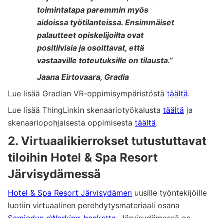
toimintatapa paremmin myös
aidoissa työtilanteissa. Ensimmäiset
palautteet opiskelijoilta ovat
positiivisia ja osoittavat, että
vastaaville toteutuksille on tilausta.”
Jaana Eirtovaara, Gradia
Lue lisää Gradian VR-oppimisympäristöstä
täältä
.
Lue lisää ThingLinkin skenaariotyökalusta
täältä
ja
skenaariopohjaisesta oppimisesta
täältä
.
2. Virtuaalikierrokset tutustuttavat
tiloihin Hotel & Spa Resort
Järvisydämessä
Hotel & Spa Resort Järvisydämen
uusille työntekijöille
luotiin virtuaalinen perehdytysmateriaali osana
Samiedun
eWorking-hanketta
. Järvisydämessä on