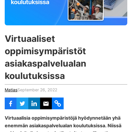
c
h
Teachers & Schools
f
o
Higher Education
r
:
Vocational Schools
Virtuaaliset
Certified Trainers Program
oppimisympäristöt
asiakaspalvelualan
koulutuksissa
Matias
September 26, 2022
Virtuaalisia oppimisympäristöjä hyödynnetään yhä
enemmän asiakaspalvelualan koulutuksissa. Niissä