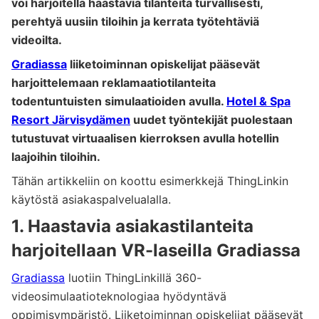
voi harjoitella haastavia tilanteita turvallisesti,
perehtyä uusiin tiloihin ja kerrata työtehtäviä
videoilta.
Gradiassa
liiketoiminnan opiskelijat pääsevät
harjoittelemaan reklamaatiotilanteita
todentuntuisten simulaatioiden avulla.
Hotel & Spa
Resort Järvisydämen
uudet työntekijät puolestaan
tutustuvat virtuaalisen kierroksen avulla hotellin
laajoihin tiloihin.
Tähän artikkeliin on koottu esimerkkejä ThingLinkin
käytöstä asiakaspalvelualalla.
1. Haastavia asiakastilanteita
harjoitellaan VR-laseilla Gradiassa
Gradiassa
luotiin ThingLinkillä 360-
videosimulaatioteknologiaa hyödyntävä
oppimisympäristö. Liiketoiminnan opiskelijat pääsevät