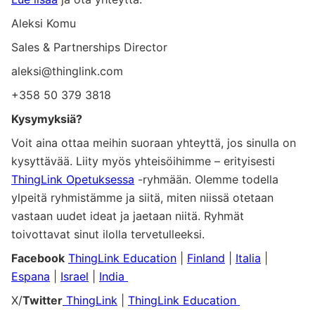
Aleksi Komu
Sales & Partnerships Director
aleksi@thinglink.com
+358 50 379 3818
Kysymyksiä?
Voit aina ottaa meihin suoraan yhteyttä, jos sinulla on
kysyttävää. Liity myös yhteisöihimme – erityisesti
ThingLink Opetuksessa
-ryhmään. Olemme todella
ylpeitä ryhmistämme ja siitä, miten niissä otetaan
vastaan uudet ideat ja jaetaan niitä. Ryhmät
toivottavat sinut ilolla tervetulleeksi.
Facebook
ThingLink Education
|
Finland
|
Italia
|
Espana
|
Israel
|
India
X/
Twitter
ThingLink
|
ThingLink Education