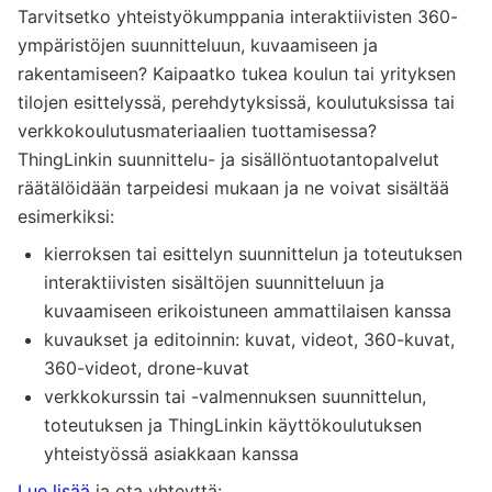
Tarvitsetko yhteistyökumppania interaktiivisten 360-
ympäristöjen suunnitteluun, kuvaamiseen ja
rakentamiseen? Kaipaatko tukea koulun tai yrityksen
tilojen esittelyssä, perehdytyksissä, koulutuksissa tai
verkkokoulutusmateriaalien tuottamisessa?
ThingLinkin suunnittelu- ja sisällöntuotantopalvelut
räätälöidään tarpeidesi mukaan ja ne voivat sisältää
esimerkiksi:
kierroksen tai esittelyn suunnittelun ja toteutuksen
interaktiivisten sisältöjen suunnitteluun ja
kuvaamiseen erikoistuneen ammattilaisen kanssa
kuvaukset ja editoinnin: kuvat, videot, 360-kuvat,
360-videot, drone-kuvat
verkkokurssin tai -valmennuksen suunnittelun,
toteutuksen ja ThingLinkin käyttökoulutuksen
yhteistyössä asiakkaan kanssa
Lue lisää
ja ota yhteyttä: