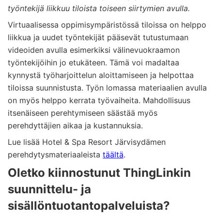
työntekijä liikkuu tiloista toiseen siirtymien avulla.
Virtuaalisessa oppimisympäristössä tiloissa on helppo
liikkua ja uudet työntekijät pääsevät tutustumaan
videoiden avulla esimerkiksi välinevuokraamon
työntekijöihin jo etukäteen. Tämä voi madaltaa
kynnystä työharjoittelun aloittamiseen ja helpottaa
tiloissa suunnistusta. Työn lomassa materiaalien avulla
on myös helppo kerrata työvaiheita. Mahdollisuus
itsenäiseen perehtymiseen säästää myös
perehdyttäjien aikaa ja kustannuksia.
Lue lisää Hotel & Spa Resort Järvisydämen
perehdytysmateriaaleista
täältä
.
Oletko kiinnostunut ThingLinkin
suunnittelu- ja
sisällöntuotantopalveluista?