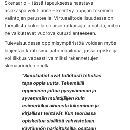
Skenaario – tässä tapauksessa haastava
asiakaspalvelutilanne – kehittyy oppijan tekemien
valintojen perusteella. Virtuaalitodellisuudessa on
turvallista kokeilla erilaisia ratkaisuja ja nähdä, miten
ne vaikuttavat vuorovaikutustilanteeseen.
Tulevaisuudessa oppimisympäristöä voidaan myös
laajentaa kohti simulaatiomaailmaa, jossa opiskelija
voi liikkua vapaasti valmiiksi rakennettujen
skenaarioiden ohella.
“Simulaatiot ovat tutkitusti tehokas
tapa oppia uutta. Tekemällä
oppiminen jättää pysyvämmän ja
syvemmän muistijäljen kuin
esimerkiksi aiheesta lukeminen ja
kirjalliset tehtävät. Kun teoriassa
opiskeltua sisältöä vahvistetaan
käytännön harjoituksilla, osataan