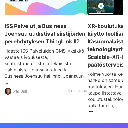
ISS Palvelut ja Business
XR-koulutukse
Joensuu uudistivat siistijöiden
käyttö teollisu
perehdytyksen ThingLinkillä
Itäsuomalaiste
teknologiayrity
Haaste ISS Palveluiden CMS-yksikkö
Scalable-XR-h
vastaa siivouksesta,
kiinteistöhuollosta ja teknisistä
päätösterveise
palveluista Joensuun alueella.
Kolme vuotta kest
Business Joensuu hallinnoi Joensuun
hanke on saatu onn
...
päätökseen. Hankk
3 min read
Kyla Ball
kaupallistettava X
koulutusteknologi
palvelumalli,...
Matias