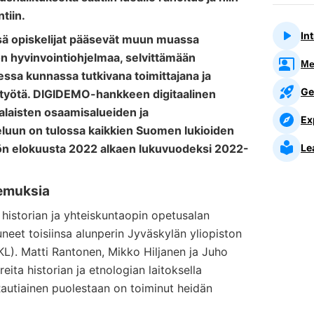
tiin.
In
ä opiskelijat pääsevät muun muassa
on hyvinvointiohjelmaa, selvittämään
Me
essa kunnassa tutkivana toimittajana ja
Ge
työtä. DIGIDEMO-hankkeen digitaalinen
alaisten osaamisalueiden ja
Ex
luun on tulossa kaikkien Suomen lukioiden
Le
ön elokuusta 2022 alkaen lukuvuodeksi 2022-
kemuksia
historian ja yhteiskuntaopin opetusalan
uneet toisiinsa alunperin Jyväskylän yliopiston
KL). Matti Rantonen, Mikko Hiljanen ja Juho
eita historian ja etnologian laitoksella
Rautiainen puolestaan on toiminut heidän