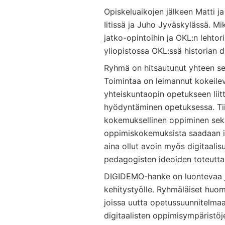
Opiskeluaikojen jälkeen Matti j
Iitissä ja Juho Jyväskylässä. M
jatko-opintoihin ja OKL:n lehtor
yliopistossa OKL:ssä historian 
Ryhmä on hitsautunut yhteen se
Toimintaa on leimannut kokeilevuu
yhteiskuntaopin opetukseen liit
hyödyntäminen opetuksessa. Tiim
kokemuksellinen oppiminen sekä e
oppimiskokemuksista saadaan i
aina ollut avoin myös digitaalis
pedagogisten ideoiden toteutt
DIGIDEMO-hanke on luontevaa ja
kehitystyölle. Ryhmäläiset huom
joissa uutta opetussuunnitelmaa
digitaalisten oppimisympäristöje