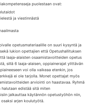
iakompetensseja puolestaan ovat:
telutaidot
ielestä ja viestinnästä
 maailmasta
ivalle opetusmateriaalille on suuri kysyntä ja
ekä lukion opettajien että Opetushallituksen
 että laaja-alaisten osaamistavoitteiden opetus
tä, sillä 6 laaja-alaisen, oppiainerajat ylittävän
aineeseen voi olla vaikeaa etenkin, jos
erkkejä ei ole tarjolla. Monet opettajat myös
aamistavoitteiden arviointi on haastavaa. Ryhmä
 halutaan edistää sitä miten
siin jalkauttaa käytännön opetustyöhön niin,
i osaksi arjen koulutyötä.