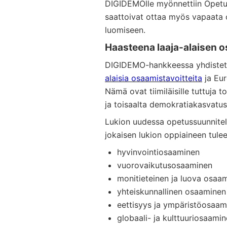
DIGIDEMOlle myönnettiin Opetusha
saattoivat ottaa myös vapaata 
luomiseen.
Haasteena laaja-alaisen 
DIGIDEMO-hankkeessa yhdistet
alaisia osaamistavoitteita
ja Eu
Nämä ovat tiimiläisille tuttuja 
ja toisaalta demokratiakasvatus
Lukion uudessa opetussuunnitelm
jokaisen lukion oppiaineen tulee 
hyvinvointiosaaminen
vuorovaikutusosaaminen
monitieteinen ja luova osaa
yhteiskunnallinen osaaminen
eettisyys ja ympäristöosaam
globaali- ja kulttuuriosaamin