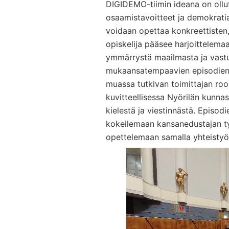
DIGIDEMO-tiimin ideana on ollut
osaamistavoitteet ja demokratia
voidaan opettaa konkreettisten,
opiskelija pääsee harjoittelemaan
ymmärrystä maailmasta ja vastu
mukaansatempaavien episodien k
muassa tutkivan toimittajan roo
kuvitteellisessa Nyörilän kunnas
kielestä ja viestinnästä. Episod
kokeilemaan kansanedustajan ty
opettelemaan samalla yhteistyö