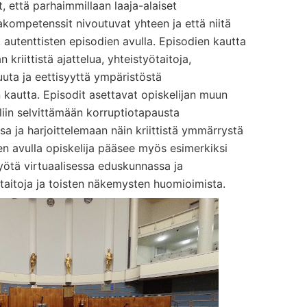
, että parhaimmillaan laaja-alaiset
kompetenssit nivoutuvat yhteen ja että niitä
 autenttisten episodien avulla. Episodien kautta
 kriittistä ajattelua, yhteistyötaitoja,
uta ja eettisyyttä ympäristöstä
autta. Episodit asettavat opiskelijan muun
liin selvittämään korruptiotapausta
sa ja harjoittelemaan näin kriittistä ymmärrystä
ien avulla opiskelija pääsee myös esimerkiksi
ötä virtuaalisessa eduskunnassa ja
taitoja ja toisten näkemysten huomioimista.