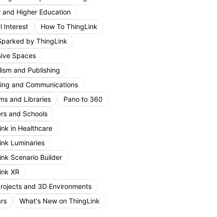
r and Higher Education
 Interest
How To ThingLink
Sparked by ThingLink
ive Spaces
lism and Publishing
ing and Communications
s and Libraries
Pano to 360
rs and Schools
ink in Healthcare
ink Luminaries
ink Scenario Builder
ink XR
Projects and 3D Environments
rs
What's New on ThingLink