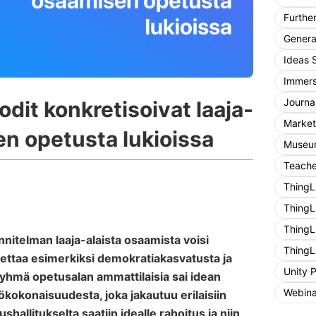
Furthe
General
Ideas 
Immers
Journa
it konkretisoivat laaja-
Market
en opetusta lukioissa
Museum
Teache
ThingL
ThingL
ThingL
itelman laaja-alaista osaamista voisi
ThingL
ettaa esimerkiksi demokratiakasvatusta ja
Unity 
yhmä opetusalan ammattilaisia sai idean
Webina
ökokonaisuudesta, joka jakautuu erilaisiin
shallitukselta saatiin idealle rahoitus ja niin