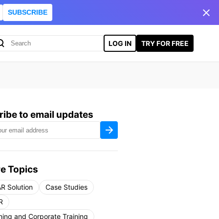
SUBSCRIBE
LOG IN
TRY FOR FREE
ibe to email updates
e Topics
R Solution
Case Studies
R
ning and Corporate Training