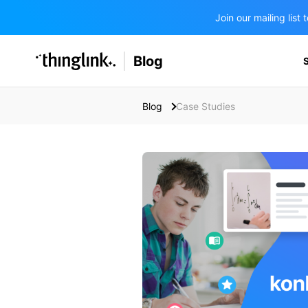
Join our mailing lis
SOLUTIONS
Blog
BUSINESS/PUBLIC SECTOR
PRICING
Enterprise & Employee Training
Blog
Case Studies
Education
SUPPORT
Marketing & Communications
Business & Public Sector
Museums & Libraries
BLOG IN FINNISH
Healthcare
Water Industry
BUSINESS/PUBLIC SECTOR
Teachers & Schools
Higher Education