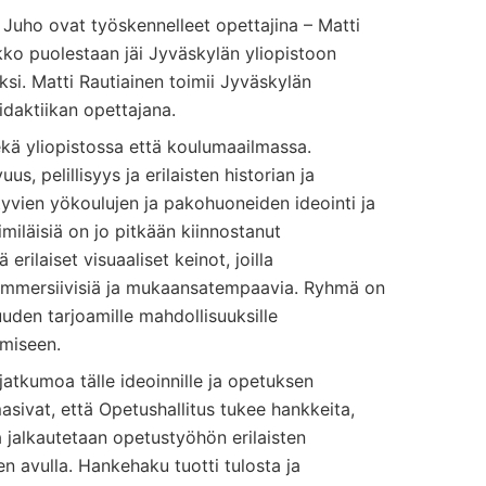
a Juho ovat työskennelleet opettajina – Matti
ikko puolestaan jäi Jyväskylän yliopistoon
iksi. Matti Rautiainen toimii Jyväskylän
didaktiikan opettajana.
kä yliopistossa että koulumaailmassa.
s, pelillisyys ja erilaisten historian ja
tyvien yökoulujen ja pakohuoneiden ideointi ja
iläisiä on jo pitkään kiinnostanut
rilaiset visuaaliset keinot, joilla
mmersiivisiä ja mukaansatempaavia. Ryhmä on
uuden tarjoamille mahdollisuuksille
amiseen.
tkumoa tälle ideoinnille ja opetuksen
asivat, että Opetushallitus tukee hankkeita,
 jalkautetaan opetustyöhön erilaisten
n avulla. Hankehaku tuotti tulosta ja