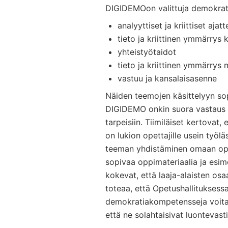
DIGIDEMOon valittuja demokrat
analyyttiset ja kriittiset ajat
tieto ja kriittinen ymmärrys k
yhteistyötaidot
tieto ja kriittinen ymmärrys
vastuu ja kansalaisasenne
Näiden teemojen käsittelyyn sop
DIGIDEMO onkin suora vastaus s
tarpeisiin. Tiimiläiset kertovat,
on lukion opettajille usein työläs
teeman yhdistäminen omaan oppi
sopivaa oppimateriaalia ja esim
kokevat, että laaja-alaisten os
toteaa, että Opetushallituksessa
demokratiakompetensseja voitai
että ne solahtaisivat luontevast