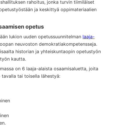
llituksen rahoitus, jonka turvin tiimiläiset
opetustyöstään ja keskittyä oppimateriaalien
osaamisen opetus
ään lukion uuden opetussuunnitelman
laaja-
roopan neuvoston demokratiakompetensseja.
toisaalta historian ja yhteiskuntaopin opetustyön
työn kautta.
assa on 6 laaja-alaista osaamisaluetta, joita
tavalla tai toisella lähestyä:
minen
inen
en.