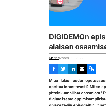
Vocational Schools
Certified Trainers Program
DIGIDEMOn episod
alaisen osaamis
Matias
March 10, 2022
Miten lukion uuden opetussuunn
opettaa innostavasti? Miten op
yhteiskunnallista osaamista? R
digitaalisesta oppimisympärist
opiskeltaviin episodeihin. Opetu