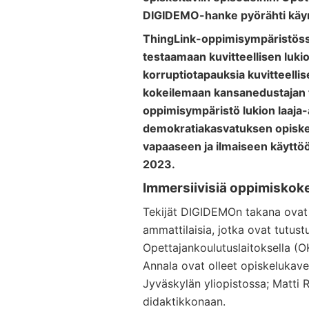
DIGIDEMO-hanke pyörähti käyn
ThingLink-oppimisympäristöss
testaamaan kuvitteellisen luki
korruptiotapauksia kuvitteellis
kokeilemaan kansanedustajan 
oppimisympäristö lukion laaja-
demokratiakasvatuksen opiske
vapaaseen ja ilmaiseen käyttö
2023.
Immersiivisiä oppimisko
Tekijät DIGIDEMOn takana ovat 
ammattilaisia, jotka ovat tutust
Opettajankoulutuslaitoksella (O
Annala ovat olleet opiskelukaver
Jyväskylän yliopistossa; Matti 
didaktikkonaan.