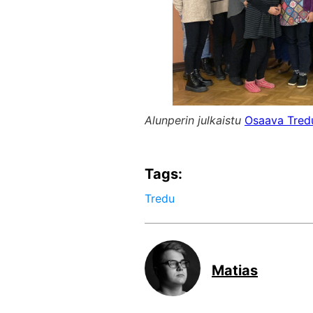
Alunperin julkaistu
Osaava Tredu
Tags:
Tredu
Matias