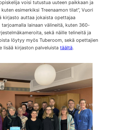
opiskelija voisi tutustua uuteen paikkaan ja
 kuten esimerkiksi Treenaamon tilat”, Vuori
 kirjasto auttaa jokaista opettajaa
tarjoamalla lainaan välineitä, kuten 360-
jestelmäkameroita, sekä näille telineitä ja
stoista löytyy myös Tuberoom, sekä opettajien
e lisää kirjaston palveluista
täältä
.