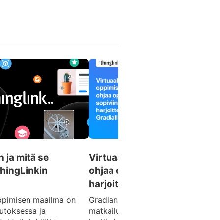
 ja mitä se
Virtuaalinen oppimisympäris
hingLinkin
ohjaa opiskelijat sopiviin
harjoittelupaikkoihin Gradial
oppimisen maailma on
Gradian Konkretiaa kestävään
utoksessa ja
matkailuun(KoKeMa) -hankkeessa