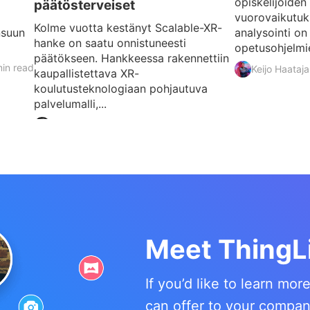
opiskelijoiden
päätösterveiset
vuorovaikutuk
Kolme vuotta kestänyt Scalable-XR-
nsuun
analysointi on
hanke on saatu onnistuneesti
opetusohjelmie
päätökseen. Hankkeessa rakennettiin
in read
Keijo Haataja
kaupallistettava XR-
koulutusteknologiaan pohjautuva
palvelumalli,...
3 min read
Matias
Meet ThingL
If you’d like to learn mo
can offer to your compa