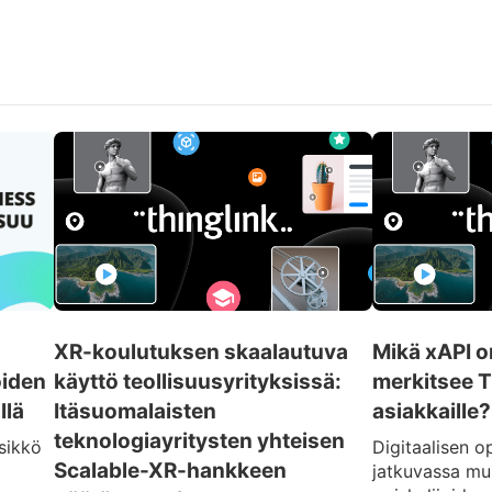
XR-koulutuksen skaalautuva
Mikä xAPI on
öiden
käyttö teollisuusyrityksissä:
merkitsee T
llä
Itäsuomalaisten
asiakkaille?
teknologiayritysten yhteisen
sikkö
Digitaalisen 
Scalable-XR-hankkeen
jatkuvassa mu