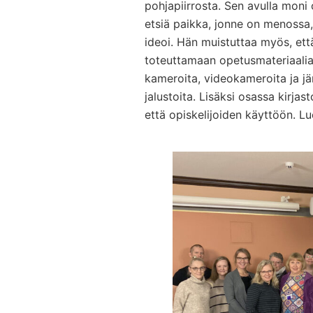
pohjapiirrosta. Sen avulla moni 
etsiä paikka, jonne on menossa,
ideoi. Hän muistuttaa myös, että
toteuttamaan opetusmateriaalia 
kameroita, videokameroita ja jär
jalustoita. Lisäksi osassa kirja
että opiskelijoiden käyttöön. Lu