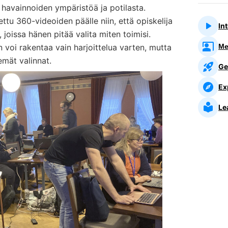
 havainnoiden ympäristöä ja potilasta.
ttu 360-videoiden päälle niin, että opiskelija
In
a, joissa hänen pitää valita miten toimisi.
voi rakentaa vain harjoittelua varten, mutta
Me
emät valinnat.
Ge
Ex
Le