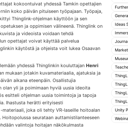
ettajat kokoontuivat yhdessä Tamkin opettajien
Furthe
niin koko päivän pituiseen työpajaan. Työpaja,
General
eskittyi Thinglink-ohjelman käyttöön ja sen
Ideas 
petuksen ja oppimisen välineenä. Thinglink on
Immers
a kuvista ja videoista voidaan tehdä
edun opettajat voivat käyttää palvelua
Journa
glinkin käytöstä ja ohjeista voit lukea Osaavan
Market
Museum
elemään yhdessä Thinglinkin kouluttajan
Henri
Teache
n mukaan jotakin kuvamateriaalia, ajatuksia ja
ThingL
päivän aikana eteenpäin. Osallistujia
ThingL
 olan yli ja poimimaan hyviä uusia ideoita
ThingL
esitteli ohjelman uusia toimintoja ja tapoja
ThingL
a. Ihastusta herätti erityisesti
materiaali, joka oli tehty VR-laseille hoitoalan
Unity 
. Hoitopolussa seurataan auttamistilanteeseen
Webina
ehdään valintoja hoitajan näkökulmasta