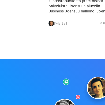
kiinteistöhuollosta ja teknisistä
palveluista Joensuun alueella.
Business Joensuu hallinnoi Joe
...
3 m
Kyla Ball