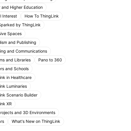
r and Higher Education
 Interest
How To ThingLink
Sparked by ThingLink
ive Spaces
lism and Publishing
ing and Communications
s and Libraries
Pano to 360
rs and Schools
ink in Healthcare
ink Luminaries
ink Scenario Builder
ink XR
Projects and 3D Environments
rs
What's New on ThingLink