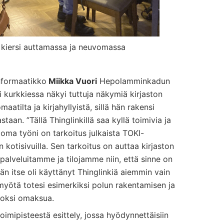
 kiersi auttamassa ja neuvomassa
informaatikko
Miikka Vuori
Hepolamminkadun
i kurkkiessa näkyi tuttuja näkymiä kirjaston
aatilta ja kirjahyllyistä, sillä hän rakensi
taan. ”Tällä Thinglinkillä saa kyllä toimivia ja
 oma työni on tarkoitus julkaista TOKI-
n kotisivuilla. Sen tarkoitus on auttaa kirjaston
palveluitamme ja tilojamme niin, että sinne on
Hän itse oli käyttänyt Thinglinkiä aiemmin vain
myötä totesi esimerkiksi polun rakentamisen ja
poksi omaksua.
imipisteestä esittely, jossa hyödynnettäisiin