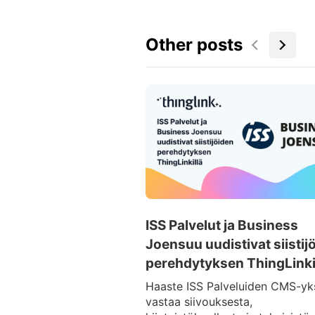
Other posts
ISS Palvelut ja Business
Joensuu uudistivat siistij
perehdytyksen ThingLinki
Haaste ISS Palveluiden CMS-yk
vastaa siivouksesta,