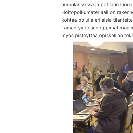
ambulanssissa ja potilaan luona
Hoitopolkumateriaali on rakenne
kohtaa polulla erilaisia tilanteit
Tämäntyyppisen oppimateriaalin 
myös pisteyttää opiskelijan tek