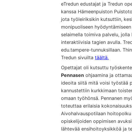
eTredun edustajat ja Tredun op
Vocational Schools
kanssa Hämeenpuiston Puistotor
Certified Trainers Program
jota työleiriksikin kutsuttiin, k
monipuoliseen hyödyntämiseen o
selaimella toimiva palvelu, joll
interaktiivisia tagien avulla. Tr
edu.tampere-tunnuksillaan. Thin
Tredun sivuilta
täältä.
Opettajat oli kutsuttu työskent
Pennasen
ohjaamina ja ottamaa
ideoita siitä mitä voisi työstää 
kannustettiin kurkkimaan toisten
omaan työhönsä. Pennanen myös 
toteuttaa erilaisia kokonaisuuksi
Aivohalvauspotilaan hoitopolku -
opiskelijoiden oppimisen avuksi
lähtevää ensihoitoyksikköä ja t