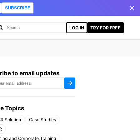
SUBSCRIBE
LOG IN
TRY FOR FREE
ibe to email updates
e Topics
R Solution
Case Studies
R
ning and Corporate Training