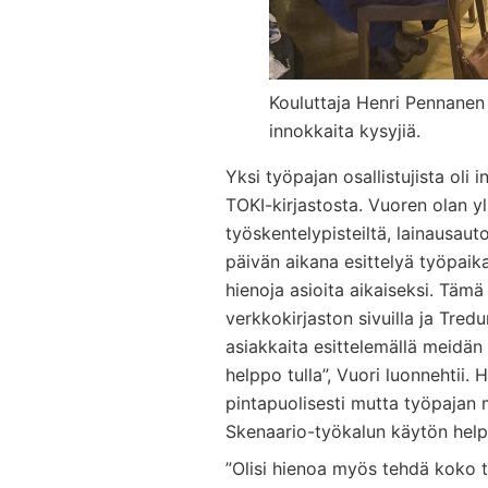
Kouluttaja Henri Pennanen
innokkaita kysyjiä.
Yksi työpajan osallistujista oli 
TOKI-kirjastosta. Vuoren olan yl
työskentelypisteiltä, lainausautom
päivän aikana esittelyä työpaikas
hienoja asioita aikaiseksi. Tämä
verkkokirjaston sivuilla ja Tredu
asiakkaita esittelemällä meidän 
helppo tulla”, Vuori luonnehtii. 
pintapuolisesti mutta työpajan 
Skenaario-työkalun käytön hel
”Olisi hienoa myös tehdä koko to