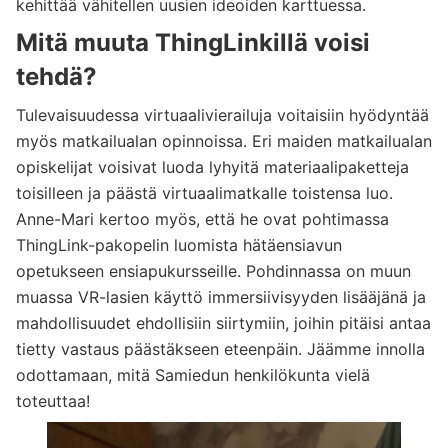
kehittää vähitellen uusien ideoiden karttuessa.
Mitä muuta ThingLinkillä voisi
tehdä?
Tulevaisuudessa virtuaalivierailuja voitaisiin hyödyntää
myös matkailualan opinnoissa. Eri maiden matkailualan
opiskelijat voisivat luoda lyhyitä materiaalipaketteja
toisilleen ja päästä virtuaalimatkalle toistensa luo.
Anne-Mari kertoo myös, että he ovat pohtimassa
ThingLink-pakopelin luomista hätäensiavun
opetukseen ensiapukursseille. Pohdinnassa on muun
muassa VR-lasien käyttö immersiivisyyden lisääjänä ja
mahdollisuudet ehdollisiin siirtymiin, joihin pitäisi antaa
tietty vastaus päästäkseen eteenpäin. Jäämme innolla
odottamaan, mitä Samiedun henkilökunta vielä
toteuttaa!