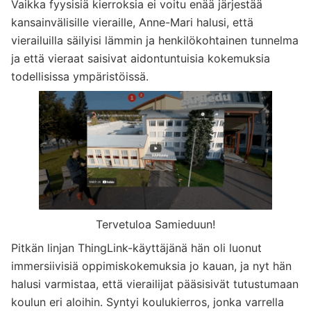
Vaikka fyysisiä kierroksia ei voitu enää järjestää
kansainvälisille vieraille, Anne-Mari halusi, että
vierailuilla säilyisi lämmin ja henkilökohtainen tunnelma
ja että vieraat saisivat aidontuntuisia kokemuksia
todellisissa ympäristöissä.
Tervetuloa Samieduun!
Pitkän linjan ThingLink-käyttäjänä hän oli luonut
immersiivisiä oppimiskokemuksia jo kauan, ja nyt hän
halusi varmistaa, että vierailijat pääsisivät tutustumaan
koulun eri aloihin. Syntyi koulukierros, jonka varrella