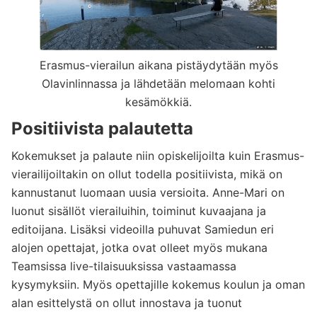
Erasmus-vierailun aikana pistäydytään myös
Olavinlinnassa ja lähdetään melomaan kohti
kesämökkiä.
Positiivista palautetta
Kokemukset ja palaute niin opiskelijoilta kuin Erasmus-
vierailijoiltakin on ollut todella positiivista, mikä on
kannustanut luomaan uusia versioita. Anne-Mari on
luonut sisällöt vierailuihin, toiminut kuvaajana ja
editoijana. Lisäksi videoilla puhuvat Samiedun eri
alojen opettajat, jotka ovat olleet myös mukana
Teamsissa live-tilaisuuksissa vastaamassa
kysymyksiin. Myös opettajille kokemus koulun ja oman
alan esittelystä on ollut innostava ja tuonut