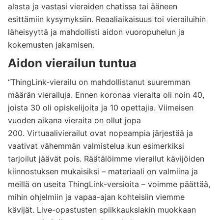
alasta ja vastasi vieraiden chatissa tai ääneen
esittämiin kysymyksiin. Reaaliaikaisuus toi vierailuihin
läheisyyttä ja mahdollisti aidon vuoropuhelun ja
kokemusten jakamisen.
Aidon vierailun tuntua
“ThingLink-vierailu on mahdollistanut suuremman
määrän vierailuja. Ennen koronaa vieraita oli noin 40,
joista 30 oli opiskelijoita ja 10 opettajia. Viimeisen
vuoden aikana vieraita on ollut jopa
200. Virtuaalivierailut ovat nopeampia järjestää ja
vaativat vähemmän valmistelua kun esimerkiksi
tarjoilut jäävät pois. Räätälöimme vierailut kävijöiden
kiinnostuksen mukaisiksi – materiaali on valmiina ja
meillä on useita ThingLink-versioita – voimme päättää,
mihin ohjelmiin ja vapaa-ajan kohteisiin viemme
kävijät. Live-opastusten spiikkauksiakin muokkaan