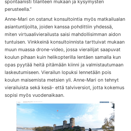
spontaanisti tilanteen mukaan ja kysymysten
perusteella.”
Anne-Mari on ostanut konsultointia myös matkailualan
asiantuntijoilta, joiden kanssa pohdittiin yhdessä,
miten virtuaalivierailusta saisi mahdollisimman aidon
tuntuisen. Vinkkeinä konsultoinnista tarttuivat mukaan
muun muassa drone-video, jossa vierailijat saapuvat
koulun pihaan kuin helikopterilla lentäen samalla kun
opas pyytää heitä pitämään kiinni ja valmistautumaan
laskeutumiseen. Vierailun lopuksi lennetään pois
koulun maisemista metsien yli. Anne-Mari on tehnyt
vierailuista sekä kesä- että talviversiot, jotta kokemus
sopisi myös vuodenaikaan.