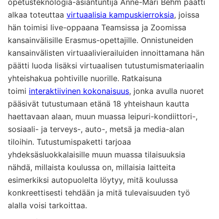
opetusteknologia-asiantuntija Anne-Mari Behm päätti
alkaa toteuttaa
virtuaalisia kampuskierroksia
, joissa
hän toimisi live-oppaana Teamsissa ja Zoomissa
kansainvälisille Erasmus-opettajille. Onnistuneiden
kansainvälisten virtuaalivierailuiden innoittamana hän
päätti luoda lisäksi virtuaalisen tutustumismateriaalin
yhteishakua pohtiville nuorille. Ratkaisuna
toimi
interaktiivinen kokonaisuus
, jonka avulla nuoret
pääsivät tutustumaan etänä 18 yhteishaun kautta
haettavaan alaan, muun muassa leipuri-kondiittori-,
sosiaali- ja terveys-, auto-, metsä ja media-alan
tiloihin. Tutustumispaketti tarjoaa
yhdeksäsluokkalaisille muun muassa tilaisuuksia
nähdä, millaista koulussa on, millaisia laitteita
esimerkiksi autopuolelta löytyy, mitä koulussa
konkreettisesti tehdään ja mitä tulevaisuuden työ
alalla voisi tarkoittaa.