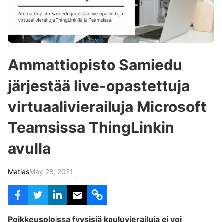
c
h
Teachers & Schools
f
o
Higher Education
r
:
Vocational Schools
Ammattiopisto Samiedu
Certified Trainers Program
järjestää live-opastettuja
virtuaalivierailuja Microsoft
Teamsissa ThingLinkin
avulla
Matias
May 28, 2021
Poikkeusoloissa fyysisiä kouluvierailuja ei voi