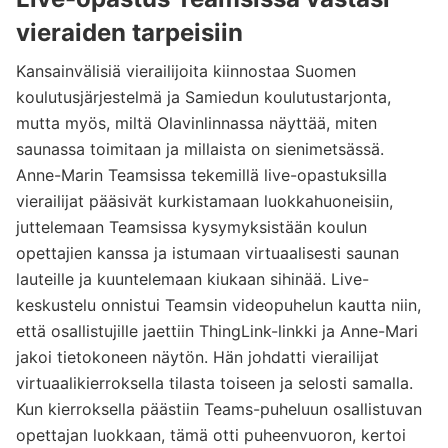
vieraiden tarpeisiin
Kansainvälisiä vierailijoita kiinnostaa Suomen
koulutusjärjestelmä ja Samiedun koulutustarjonta,
mutta myös, miltä Olavinlinnassa näyttää, miten
saunassa toimitaan ja millaista on sienimetsässä.
Anne-Marin Teamsissa tekemillä live-opastuksilla
vierailijat pääsivät kurkistamaan luokkahuoneisiin,
juttelemaan Teamsissa kysymyksistään koulun
opettajien kanssa ja istumaan virtuaalisesti saunan
lauteille ja kuuntelemaan kiukaan sihinää. Live-
keskustelu onnistui Teamsin videopuhelun kautta niin,
että osallistujille jaettiin ThingLink-linkki ja Anne-Mari
jakoi tietokoneen näytön. Hän johdatti vierailijat
virtuaalikierroksella tilasta toiseen ja selosti samalla.
Kun kierroksella päästiin Teams-puheluun osallistuvan
opettajan luokkaan, tämä otti puheenvuoron, kertoi