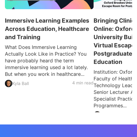
Immersive Learning Examples
Bringing Clinic
Across Education, Healthcare
Online: Oxford
and Training
University Buil
Virtual Escape
What Does Immersive Learning
Postgraduate H
Actually Look Like in Practice? You
have probably heard the term
Education
immersive learning used a lot lately.
Institution: Oxford
But when you work in healthcare...
Faculty of Health 
4 min read
Kyla Ball
Technology Lead: 
Senior Lecturer A
Specialist Practic
Programmes...
Kyla Ball