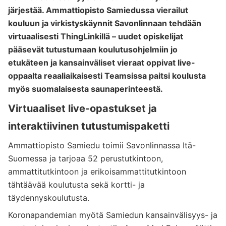
järjestää. Ammattiopisto Samiedussa vierailut
kouluun ja virkistyskäynnit Savonlinnaan tehdään
virtuaalisesti ThingLinkillä – uudet opiskelijat
pääsevät tutustumaan koulutusohjelmiin jo
etukäteen ja kansainväliset vieraat oppivat live-
oppaalta reaaliaikaisesti Teamsissa paitsi koulusta
myös suomalaisesta saunaperinteestä.
Virtuaaliset live-opastukset ja
interaktiivinen tutustumispaketti
Ammattiopisto Samiedu toimii Savonlinnassa Itä-
Suomessa ja tarjoaa 52 perustutkintoon,
ammattitutkintoon ja erikoisammattitutkintoon
tähtäävää koulutusta sekä kortti- ja
täydennyskoulutusta.
Koronapandemian myötä Samiedun kansainvälisyys- ja