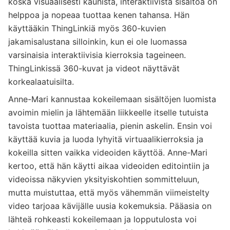
koska visuaalisesti kaunista, interaktiivista sisältöä on
helppoa ja nopeaa tuottaa kenen tahansa. Hän
käyttääkin ThingLinkiä myös 360-kuvien
jakamisalustana silloinkin, kun ei ole luomassa
varsinaisia interaktiivisia kierroksia tageineen.
ThingLinkissä 360-kuvat ja videot näyttävät
korkealaatuisilta.
Anne-Mari kannustaa kokeilemaan sisältöjen luomista
avoimin mielin ja lähtemään liikkeelle itselle tutuista
tavoista tuottaa materiaalia, pienin askelin. Ensin voi
käyttää kuvia ja luoda lyhyitä virtuaalikierroksia ja
kokeilla sitten vaikka videoiden käyttöä. Anne-Mari
kertoo, että hän käytti aikaa videoiden editointiin ja
videoissa näkyvien yksityiskohtien sommitteluun,
mutta muistuttaa, että myös vähemmän viimeistelty
video tarjoaa kävijälle uusia kokemuksia. Pääasia on
lähteä rohkeasti kokeilemaan ja lopputulosta voi