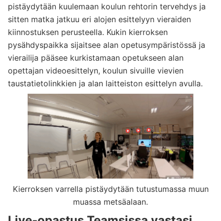
pistäydytään kuulemaan koulun rehtorin tervehdys ja
sitten matka jatkuu eri alojen esittelyyn vieraiden
kiinnostuksen perusteella. Kukin kierroksen
pysähdyspaikka sijaitsee alan opetusympäristössä ja
vierailija pääsee kurkistamaan opetukseen alan
opettajan videoesittelyn, koulun sivuille vievien
taustatietolinkkien ja alan laitteiston esittelyn avulla.
Kierroksen varrella pistäydytään tutustumassa muun
muassa metsäalaan.
Live-opastus Teamsissa vastasi