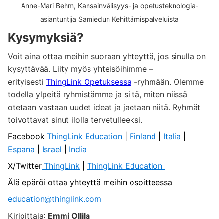
Anne-Mari Behm, Kansainvälisyys- ja opetusteknologia-
asiantuntija Samiedun Kehittämispalveluista
Kysymyksiä?
Voit aina ottaa meihin suoraan yhteyttä, jos sinulla on
kysyttävää. Liity myös yhteisöihimme –
erityisesti
ThingLink Opetuksessa
-ryhmään. Olemme
todella ylpeitä ryhmistämme ja siitä, miten niissä
otetaan vastaan uudet ideat ja jaetaan niitä. Ryhmät
toivottavat sinut ilolla tervetulleeksi.
Facebook
ThingLink Education
|
Finland
|
Italia
|
Espana
|
Israel
|
India
X/Twitter
ThingLink
|
ThingLink Education
Älä epäröi ottaa yhteyttä meihin osoitteessa
education@thinglink.com
Kirjoittaja
: Emmi Ollila