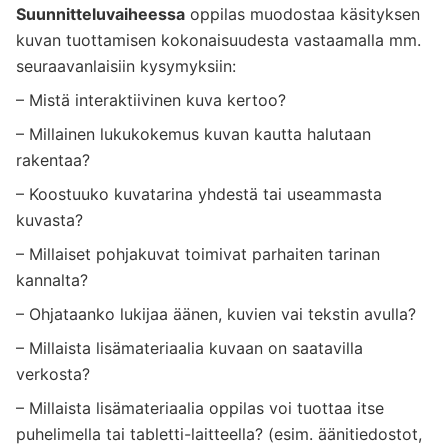
Suunnitteluvaiheessa
oppilas muodostaa k
ä
sityksen
kuvan tuottamisen kokonaisuudesta vastaamalla mm.
seuraavanlaisiin kysymyksiin:
– Mistä interaktiivinen kuva kertoo?
– Millainen lukukokemus kuvan kautta halutaan
rakentaa?
– Koostuuko kuvatarina yhdestä tai useammasta
kuvasta?
– Millaiset pohjakuvat toimivat parhaiten tarinan
kannalta?
– Ohjataanko lukijaa äänen, kuvien vai tekstin avulla?
– Millaista lisämateriaalia kuvaan on saatavilla
verkosta?
– Millaista lisämateriaalia oppilas voi tuottaa itse
puhelimella tai tabletti-laitteella? (esim. äänitiedostot,