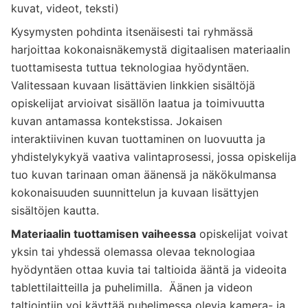
kuvat, videot, teksti)
Kysymysten pohdinta itsenäisesti tai ryhmässä
harjoittaa kokonaisnäkemystä digitaalisen materiaalin
tuottamisesta tuttua teknologiaa hyödyntäen.
Valitessaan kuvaan lisättävien linkkien sisältöjä
opiskelijat arvioivat sisällön laatua ja toimivuutta
kuvan antamassa kontekstissa. Jokaisen
interaktiivinen kuvan tuottaminen on luovuutta ja
yhdistelykykyä vaativa valintaprosessi, jossa opiskelija
tuo kuvan tarinaan oman äänensä ja näkökulmansa
kokonaisuuden suunnittelun ja kuvaan lisättyjen
sisältöjen kautta.
Materiaalin tuottamisen vaiheessa
opiskelijat voivat
yksin tai yhdessä olemassa olevaa teknologiaa
hyödyntäen ottaa kuvia tai taltioida ääntä ja videoita
tablettilaitteilla ja puhelimilla. Äänen ja videon
taltiointiin voi käyttää puhelimessa olevia kamera- ja