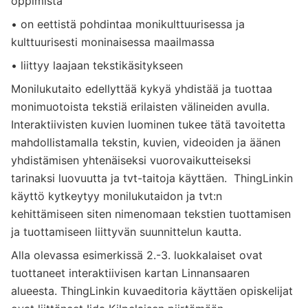
oppimista
• on eettistä pohdintaa monikulttuurisessa ja
kulttuurisesti moninaisessa maailmassa
• liittyy laajaan tekstikäsitykseen
Monilukutaito edellyttää kykyä yhdistää ja tuottaa
monimuotoista teksti
ä
erilaisten välineiden avulla.
Interaktiivisten kuvien luominen tukee t
ä
t
ä
tavoitetta
mahdollistamalla tekstin, kuvien, videoiden ja äänen
yhdist
ä
misen
yhten
äiseksi vuorovaikutteiseksi
tarinaksi
luovuutta ja tvt-taitoja k
äytt
äen.
ThingLinkin
käyttö kytkeytyy monilukutaidon ja tvt:n
kehittämiseen siten nimenomaan tekstien tuottamisen
ja tuottamiseen liittyvän suunnittelun kautta.
Alla olevassa esimerkissä 2.-3. luokkalaiset ovat
tuottaneet interaktiivisen kartan Linnansaaren
alueesta. ThingLinkin kuvaeditoria käyttäen opiskelijat