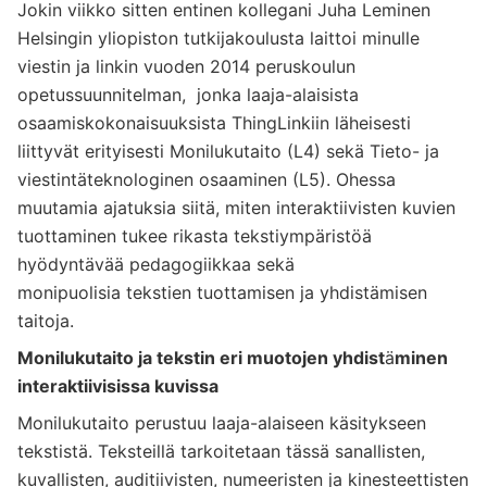
Jokin viikko sitten entinen kollegani Juha Leminen
Helsingin yliopiston tutkijakoulusta laittoi minulle
viestin ja linkin vuoden 2014 peruskoulun
opetussuunnitelman, jonka laaja-alaisista
osaamiskokonaisuuksista
ThingLinkiin läheisesti
liittyvät erityisesti
Monilukutaito (L4) sekä Tieto- ja
viestintäteknologinen osaaminen (L5). Ohessa
muutamia ajatuksia siitä, miten interaktiivisten kuvien
tuottaminen tukee rikasta tekstiympäristöä
hyödyntävää pedagogiikkaa sekä
monipuolisia tekstien tuottamisen ja yhdistämisen
taitoja.
Monilukutaito ja tekstin eri muotojen yhdist
ä
minen
interaktiivisissa kuvissa
Monilukutaito perustuu laaja-alaiseen käsitykseen
tekstistä. Teksteillä tarkoitetaan tässä sanallisten,
kuvallisten, auditiivisten, numeeristen ja kinesteettisten