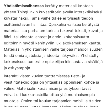
Yhdistämisvaiheessa
kerätty materiaali kootaan
yhteen ThingLinkin kuvaeditorin avulla interaktiiviseksi
kuvatarinaksi. Tämä vaihe tukee erityisesti tiedon
esittämistavan hallintaa. Opiskelija valitsee kerätystä
materiaalista parhaiten tarinaa tukevat tekstit, kuvat ja
ääni- tai videotallenteet ja arvioi kokonaisuutta
editoinnin myötä kehittyvän lukijakokemuksen kautta.
Materiaalin yhdistämisen vaihe tarjoaa mahdollisuuden
tehdä omia ajatuksia ja ideoita näkyväksi. Yhdistelty
kokonaisuus tuo esille opiskelijaa kiinnostavia sisältöjä
ja esitystapoja.
Interaktiivisten kuvien tuottamisessa tieto- ja
viestintäteknologia on yhtäaikaa oppimisen kohde ja
väline. Materiaalin keräämisen ja esityksen tavat
voivat eri luokka-asteilla ottaa yhä moninaisempia
muotoja. Omien tai koulun tarjoamien mobiililaitteiden