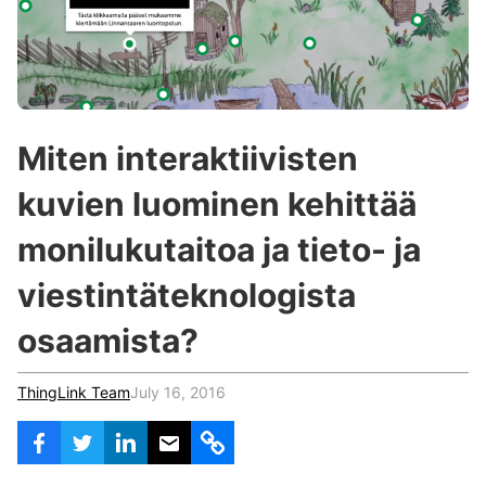
c
h
Teachers & Schools
f
o
Higher Education
r
:
Vocational Schools
Miten interaktiivisten
Certified Trainers Program
kuvien luominen kehittää
monilukutaitoa ja tieto- ja
viestintäteknologista
osaamista?
ThingLink Team
July 16, 2016