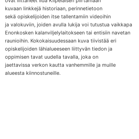
ovat liittäneet Iida Kilpelaisen piirt
ä
m
ä
ä
n
kuvaan linkkej
ä historiaan, perinnetietoon
sek
ä
opiskelijoiden itse tallentamiin videoihin
ja valokuviin, joiden avulla lukija voi tutustua vaikkapa
Enonkosken kalanviljelylaitokseen tai entisiin navetan
raunioihin. Kokokaisuudessaan kuva tiivist
ä
ä
eri
opiskelijoiden l
ä
hialueeseen liittyv
ä
n tiedon ja
oppimisen tavat uudella tavalla, joka on
jaettavissa verkon kautta vanhemmille ja muille
alueesta kiinnostuneille.