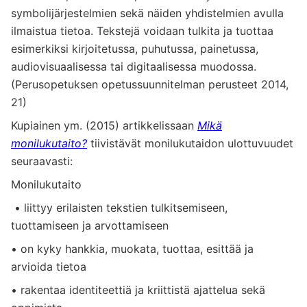
symbolijärjestelmien sekä näiden yhdistelmien avulla
ilmaistua tietoa. Tekstejä voidaan tulkita ja tuottaa
esimerkiksi kirjoitetussa, puhutussa, painetussa,
audiovisuaalisessa tai digitaalisessa muodossa.
(Perusopetuksen opetussuunnitelman perusteet 2014,
21)
Kupiainen ym. (2015) artikkelissaan
Mikä
monilukutaito?
tiivistävät monilukutaidon ulottuvuudet
seuraavasti:
Monilukutaito
• liittyy erilaisten tekstien tulkitsemiseen,
tuottamiseen ja arvottamiseen
• on kyky hankkia, muokata, tuottaa, esittää ja
arvioida tietoa
• rakentaa identiteettiä ja kriittistä ajattelua sekä