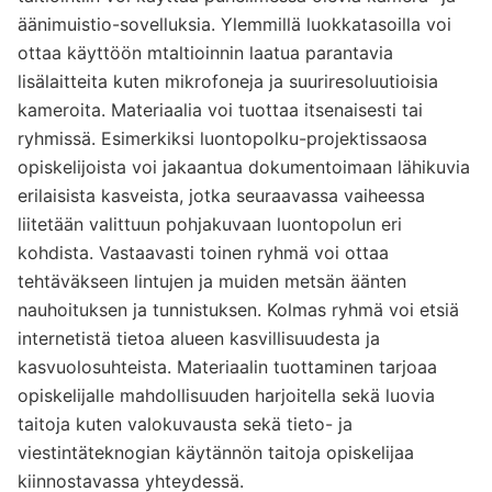
äänimuistio-sovelluksia. Ylemmillä luokkatasoilla voi
ottaa käyttöön mtaltioinnin laatua parantavia
lisälaitteita kuten mikrofoneja ja suuriresoluutioisia
kameroita. Materiaalia voi tuottaa itsenaisesti tai
ryhmiss
ä
. Esimerkiksi luontopolku-projektissaosa
opiskelijoista voi jakaantua dokumentoimaan lähikuvia
erilaisista kasveista, jotka seuraavassa vaiheessa
liitetään valittuun pohjakuvaan luontopolun eri
kohdista. Vastaavasti toinen ryhmä voi ottaa
tehtäväkseen lintujen ja muiden metsän äänten
nauhoituksen ja tunnistuksen. Kolmas ryhmä voi etsiä
internetistä tietoa alueen kasvillisuudesta ja
kasvuolosuhteista. Materiaalin tuottaminen tarjoaa
opiskelijalle mahdollisuuden harjoitella sekä luovia
taitoja kuten valokuvausta sekä tieto- ja
viestintäteknogian käytännön taitoja opiskelijaa
kiinnostavassa yhteydessä.