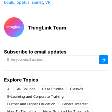
koulu
,
opetus
,
sienet
,
VR
ThingLink Team
Subscribe to email updates
Explore Topics
AI
AR Solution
Case Studies
ClassVR
E-Learning and Corporate Training
Further and Higher Education
General Interest
How To ThingLink
Ideas Sparked by ThingLink