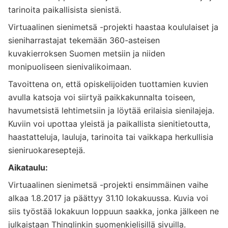
tarinoita paikallisista sienistä.
Virtuaalinen sienimetsä -projekti haastaa koululaiset ja
sieniharrastajat tekemään 360-asteisen
kuvakierroksen Suomen metsiin ja niiden
monipuoliseen sienivalikoimaan.
Tavoittena on, ett
ä
opiskelijoiden tuottamien kuvien
avulla katsoja voi siirtyä paikkakunnalta toiseen,
havumetsistä lehtimetsiin ja löytää erilaisia sienilajeja.
Kuviin voi upottaa yleistä ja paikallista sienitietoutta,
haastatteluja, lauluja, tarinoita tai vaikkapa herkullisia
sieniruokareseptejä.
Aikataulu:
Virtuaalinen sienimetsä -projekti ensimmäinen vaihe
alkaa 1.8.2017 ja päättyy 31.10 lokakuussa. Kuvia voi
siis työstää lokakuun loppuun saakka, jonka jälkeen ne
julkaistaan Thinglinkin suomenkielisillä sivuilla.