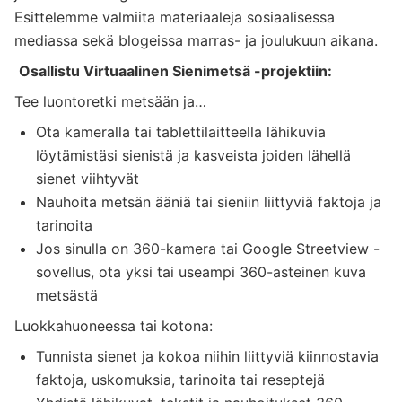
Esittelemme valmiita materiaaleja sosiaalisessa
mediassa sekä blogeissa marras- ja joulukuun aikana.
Osallistu Virtuaalinen Sienimetsä -projektiin:
Tee luontoretki metsään ja…
Ota kameralla tai tablettilaitteella lähikuvia
löytämistäsi sienistä ja kasveista joiden lähellä
sienet viihtyvät
Nauhoita metsän ääniä tai sieniin liittyviä faktoja ja
tarinoita
Jos sinulla on 360-kamera tai Google Streetview -
sovellus, ota yksi tai useampi 360-asteinen kuva
metsästä
Luokkahuoneessa tai kotona:
Tunnista sienet ja kokoa niihin liittyviä kiinnostavia
faktoja, uskomuksia, tarinoita tai reseptejä