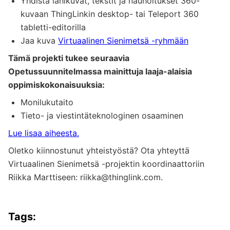
Yhdistä lähikuvat, tekstit ja nauhoitukset 360-
kuvaan ThingLinkin desktop- tai Teleport 360
tabletti-editorilla
Jaa kuva
Virtuaalinen Sienimetsä -ryhmään
Tämä projekti tukee seuraavia
Opetussuunnitelmassa mainittuja laaja-alaisia
oppimiskokonaisuuksia:
Monilukutaito
Tieto- ja viestintäteknologinen osaaminen
Lue lisaa aiheesta.
Oletko kiinnostunut yhteistyöstä? Ota yhteyttä
Virtuaalinen Sienimetsä -projektin koordinaattoriin
Riikka Marttiseen: riikka@thinglink.com.
Tags: