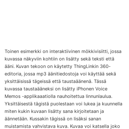
Toinen esimerkki on interaktiivinen mökkivisiitti, jossa
kuvassa näkyviin kohtiin on lisätty sekä teksti että
ääni. Kuvan tekoon on käytetty ThingLinkin 360-
editoria, jossa mp3 äänitiedostoja voi käyttää sekä
yksittäisissä tägeissä että taustaäänenä. Tässä
kuvassa taustaääneksi on lisätty iPhonen Voice
Memos -applikaaatiolla nauhoitettua linnunlaulua.
Yksittäisestä tägistä puolestaan voi lukea ja kuunnella
miten kukin kuvaan lisätty sana kirjoitetaan ja
äännetään. Kussakin tägissä on lisäksi sanan
muistamista vahvistava kuva. Kuvaa voi katsella joko