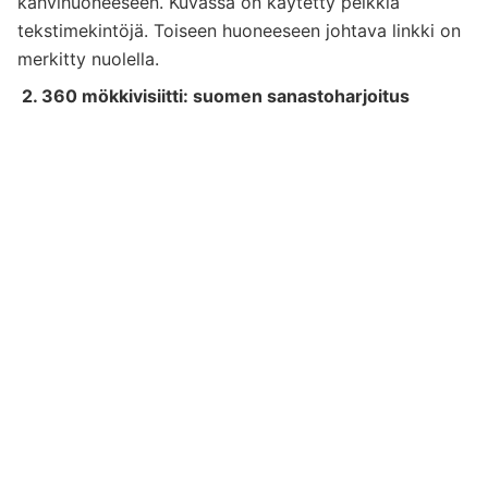
kahvihuoneeseen. Kuvassa on käytetty pelkkiä
tekstimekintöjä. Toiseen huoneeseen johtava linkki on
merkitty nuolella.
2. 360 mökkivisiitti: suomen sanastoharjoitus