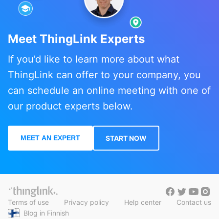
Meet ThingLink Experts
If you’d like to learn more about what
ThingLink can offer to your company, you
can schedule an online meeting with one of
our product experts below.
MEET AN EXPERT
START NOW
Terms of use
Privacy policy
Help center
Contact us
Blog in Finnish