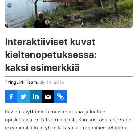
c
h
Teachers & Schools
f
o
Higher Education
r
:
Vocational Schools
Interaktiiviset kuvat
Certified Trainers Program
kieltenopetuksessa:
kaksi esimerkkiä
ThingLink Team
July 14, 2016
Kuvien käyttämistä muistin apuna ja kielten
opiskelussa on tutkittu laajasti. Kun uusi asia esitetään
useammalla kuin yhdellä tavalla, oppiminen tehostuu.