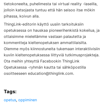
tietokoneelta, puhelimesta tai virtual reality -laseilla,
jolloin katsojasta tuntuu että hän seisoo itse mökin
pihassa, koivun alla.
ThingLink-editorin käyttö uusiin tarkoituksiin
opetuksessa on hauskaa pioneerihenkistä kokeilua, ja
ottaisimme mielellämme vastaan palautetta ja
kommentteja kieltenopetuksen ammattilaisilta.
Olemme myös kiinnostuneita tukemaan interaktiivisiin
kuviin kieltenopetuksessa liittyviä tutkimusprojekteja.
Ota meihin yhteyttä Facebookin ThingLink
Opetuksessa -ryhmän kautta tai sähköpostilla
osoitteeseen education@thinglink.com.
Tags:
opetus
,
oppiminen