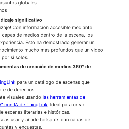
asuntos globales
nos
izaje significativo
izaje! Con información accesible mediante
y capas de medios dentro de la escena, los
 experiencia. Esto ha demostrado generar un
onocimiento mucho más profundos que un video
 por sí solos.
mientas de creación de medios 360° de
hingLink
para un catálogo de escenas que
bre de derechos.
te visuales usando
las herramientas de
° con IA de ThingLink
. Ideal para crear
e escenas literarias e históricas.
seas usar y añade hotspots con capas de
guntas y encuestas.