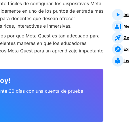
e fáciles de configurar, los dispositivos Meta
pidamente en uno de los puntos de entrada más
In
l para docentes que desean ofrecer
ricas, interactivas e inmersivas.
Me
emos por qué Meta Quest es tan adecuado para
Ge
celentes maneras en que los educadores
Ex
cos Meta Quest para un aprendizaje impactante
Le
hoy!
ante 30 días con una cuenta de prueba