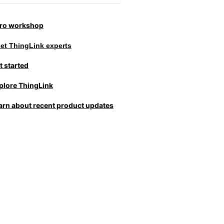
tro workshop
et ThingLink experts
t started
plore ThingLink
arn about recent product updates