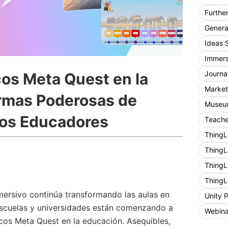
Furthe
General
Ideas 
Immers
Journa
os Meta Quest en la
Market
rmas Poderosas de
Museum
los Educadores
Teache
ThingL
ThingL
ThingL
ThingL
mersivo continúa transformando las aulas en
Unity 
scuelas y universidades están comenzando a
Webina
scos Meta Quest en la educación. Asequibles,