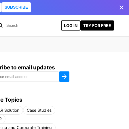
SUBSCRIBE
LOG IN
TRY FOR FREE
ibe to email updates
e Topics
R Solution
Case Studies
R
ning and Corporate Training