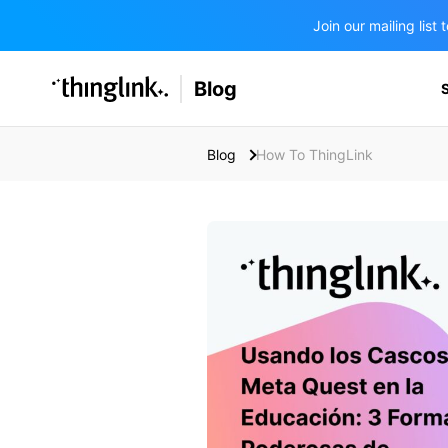
Join our mailing lis
SOLUTIONS
Blog
BUSINESS/PUBLIC SECTOR
PRICING
Enterprise & Employee Training
Blog
How To ThingLink
Education
SUPPORT
Marketing & Communications
Business & Public Sector
Museums & Libraries
BLOG IN FINNISH
Healthcare
Water Industry
BUSINESS/PUBLIC SECTOR
Teachers & Schools
Higher Education