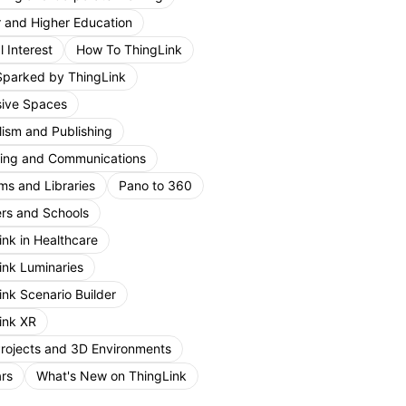
r and Higher Education
 Interest
How To ThingLink
Sparked by ThingLink
ive Spaces
lism and Publishing
ing and Communications
s and Libraries
Pano to 360
rs and Schools
ink in Healthcare
ink Luminaries
ink Scenario Builder
ink XR
Projects and 3D Environments
rs
What's New on ThingLink