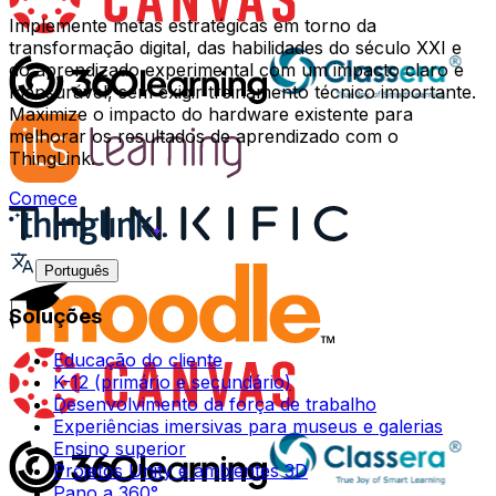
Implemente metas estratégicas em torno da
transformação digital, das habilidades do século XXI e
do aprendizado experimental com um impacto claro e
mensurável, sem exigir treinamento técnico importante.
Maximize o impacto do hardware existente para
melhorar os resultados de aprendizado com o
ThingLink.
Comece
Português
Soluções
Educação do cliente
K-12 (primário e secundário)
Desenvolvimento da força de trabalho
Experiências imersivas para museus e galerias
Ensino superior
Projetos Unity e ambientes 3D
Pano a 360°