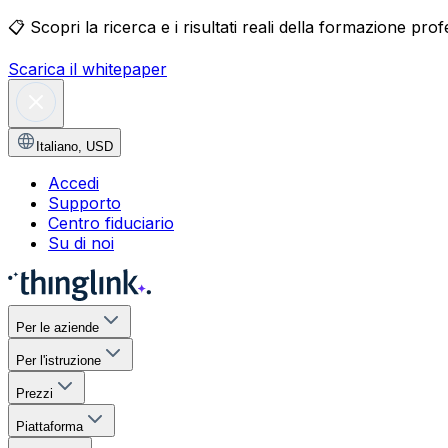
📋
Scopri la ricerca e i risultati reali della formazione pro
Scarica il whitepaper
Italiano
,
USD
Accedi
Supporto
Centro fiduciario
Su di noi
Per le aziende
Per l'istruzione
Prezzi
Piattaforma