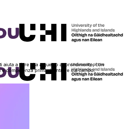
ti aiuta a dare vita a questo apprendimento, con
ucia e competenza prima di entrare sul campo.