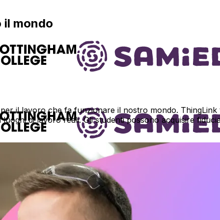
o il mondo
 per il lavoro che fa funzionare il nostro mondo. ThingLink 
 i luoghi di lavoro reali. Gli studenti possono acquisire fid