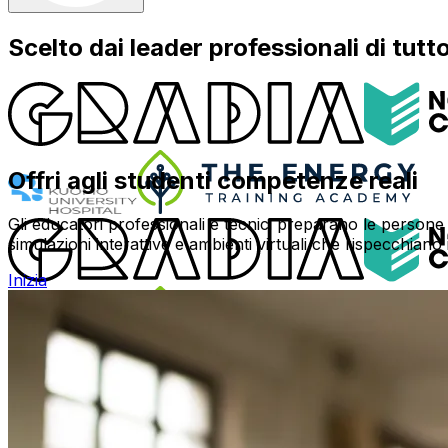
Scelto dai leader professionali di tutt
Offri agli studenti competenze reali
Gli educatori professionali e tecnici preparano le persone
simulazioni interattive e ambienti virtuali che rispecchiano
Inizia