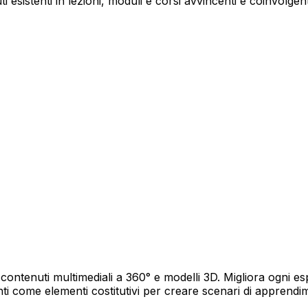
uti esistenti in lezioni, moduli e corsi avvincenti e coinvolg
, contenuti multimediali a 360° e modelli 3D. Migliora ogni 
ti come elementi costitutivi per creare scenari di apprendi