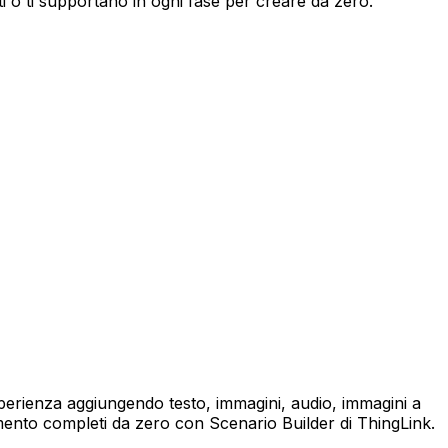
enti o ti supportano in ogni fase per creare da zero.
esperienza aggiungendo testo, immagini, audio, immagini a
mento completi da zero con Scenario Builder di ThingLink.