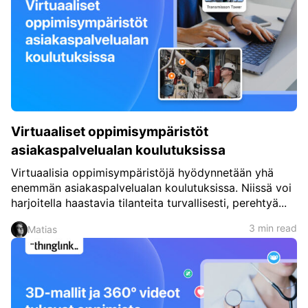
c
h
Teachers & Schools
f
o
Higher Education
r
:
Vocational Schools
Certified Trainers Program
Virtuaaliset oppimisympäristöt
asiakaspalvelualan koulutuksissa
Virtuaalisia oppimisympäristöjä hyödynnetään yhä
enemmän asiakaspalvelualan koulutuksissa. Niissä voi
harjoitella haastavia tilanteita turvallisesti, perehtyä...
3 min read
Matias