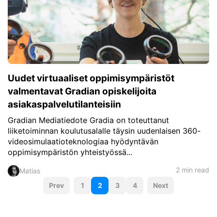
Uudet virtuaaliset oppimisympäristöt
valmentavat Gradian opiskelijoita
asiakaspalvelutilanteisiin
Gradian Mediatiedote Gradia on toteuttanut
liiketoiminnan koulutusalalle täysin uudenlaisen 360-
videosimulaatioteknologiaa hyödyntävän
oppimisympäristön yhteistyössä...
2 min read
Matias
P
Prev
1
2
3
4
Next
o