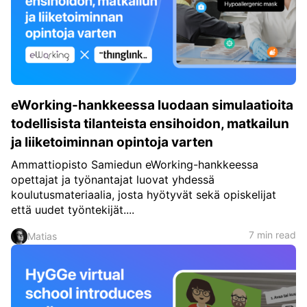
eWorking-hankkeessa luodaan simulaatioita
todellisista tilanteista ensihoidon, matkailun
ja liiketoiminnan opintoja varten
Ammattiopisto Samiedun eWorking-hankkeessa
opettajat ja työnantajat luovat yhdessä
koulutusmateriaalia, josta hyötyvät sekä opiskelijat
että uudet työntekijät....
7 min read
Matias