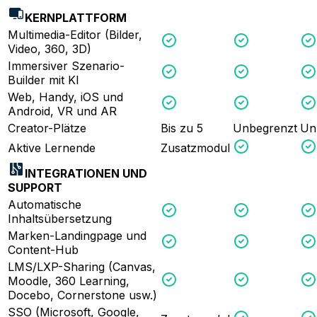
KERNPLATTFORM
Multimedia-Editor (Bilder,
Video, 360, 3D)
Immersiver Szenario-
Builder mit KI
Web, Handy, iOS und
Android, VR und AR
Creator-Plätze
Bis zu 5
Unbegrenzt
Un
Aktive Lernende
Zusatzmodul
INTEGRATIONEN UND
SUPPORT
Automatische
Inhaltsübersetzung
Marken-Landingpage und
Content-Hub
LMS/LXP-Sharing (Canvas,
Moodle, 360 Learning,
Docebo, Cornerstone usw.)
SSO (Microsoft, Google,