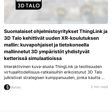
c
h
Teachers & Schools
f
o
Higher Education
r
:
Vocational Schools
Suomalaiset ohjelmistoyritykset ThingLink ja
Certified Trainers Program
3D Talo kehittivät uuden XR-koulutuksen
mallin: kuvapohjaiset ja tietokoneella
mallinnetut 3D ympäristöt yhdistyvät
ketterissä simulaatioissa
Interaktiivinen kuva-alusta ThingLink ja teollisuuden
virtuaalitodellisuus-ratkaisuihin erikoistunut 3D Talo
julkistivat strategisen kumppanuuden, jonka kautta ...
2 min read
Matias