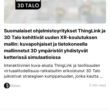
c
h
Teachers & Schools
f
o
Higher Education
r
:
Vocational Schools
Suomalaiset ohjelmistoyritykset ThingLink ja
Certified Trainers Program
3D Talo kehittivät uuden XR-koulutuksen
mallin: kuvapohjaiset ja tietokoneella
mallinnetut 3D ympäristöt yhdistyvät
ketterissä simulaatioissa
Interaktiivinen kuva-alusta ThingLink ja teollisuuden
virtuaalitodellisuus-ratkaisuihin erikoistunut 3D Talo
julkistivat strategisen kumppanuuden, jonka kautta ...
2 min read
Matias