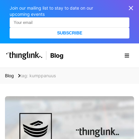
Join our mailing list to stay to date on our
upcoming events
SUBSCRIBE
SOLUTIONS
Blog
BUSINESS/PUBLIC SECTOR
PRICING
Enterprise & Employee Training
Blog
tag: kumppanuus
Education
SUPPORT
Marketing & Communications
Business & Public Sector
Museums & Libraries
BLOG IN FINNISH
Healthcare
S
e
Water Industry
a
r
BUSINESS/PUBLIC SECTOR