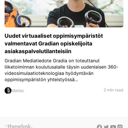
c
h
Teachers & Schools
f
o
Higher Education
r
:
Vocational Schools
Uudet virtuaaliset oppimisympäristöt
Certified Trainers Program
valmentavat Gradian opiskelijoita
asiakaspalvelutilanteisiin
Gradian Mediatiedote Gradia on toteuttanut
liiketoiminnan koulutusalalle täysin uudenlaisen 360-
videosimulaatioteknologiaa hyödyntävän
oppimisympäristön yhteistyössä...
2 min read
Matias